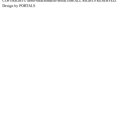
COPYRIGHT© ueno-okachimachi-seitai.com ALL RIGHTS RESERVED.
Design by PORTALS