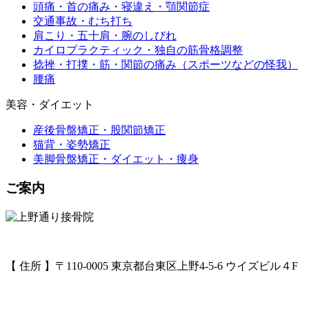
頭痛・首の痛み・寝違え・顎関節症
交通事故・むち打ち
肩こり・五十肩・腕のしびれ
カイロプラクティック・独自の筋骨格調整
捻挫・打撲・筋・関節の痛み（スポーツなどの怪我）
腰痛
美容・ダイエット
産後骨盤矯正・股関節矯正
猫背・姿勢矯正
美脚骨盤矯正・ダイエット・痩身
ご案内
【 住所 】〒110-0005 東京都台東区上野4-5-6 ウイズビル４F