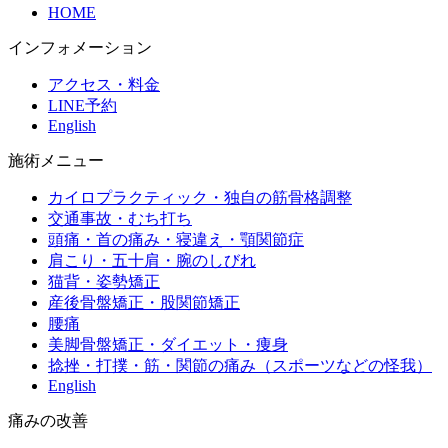
HOME
インフォメーション
アクセス・料金
LINE予約
English
施術メニュー
カイロプラクティック・独自の筋骨格調整
交通事故・むち打ち
頭痛・首の痛み・寝違え・顎関節症
肩こり・五十肩・腕のしびれ
猫背・姿勢矯正
産後骨盤矯正・股関節矯正
腰痛
美脚骨盤矯正・ダイエット・痩身
捻挫・打撲・筋・関節の痛み（スポーツなどの怪我）
English
痛みの改善