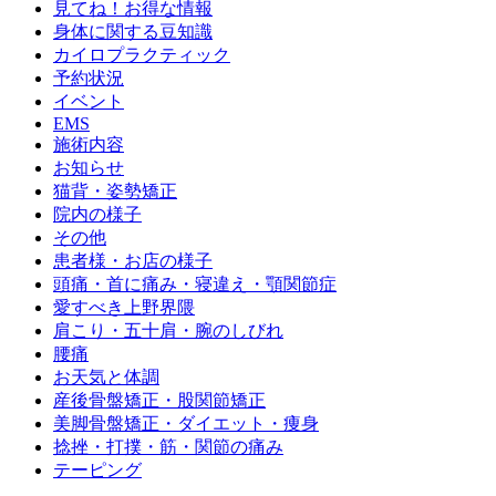
見てね！お得な情報
身体に関する豆知識
カイロプラクティック
予約状況
イベント
EMS
施術内容
お知らせ
猫背・姿勢矯正
院内の様子
その他
患者様・お店の様子
頭痛・首に痛み・寝違え・顎関節症
愛すべき上野界隈
肩こり・五十肩・腕のしびれ
腰痛
お天気と体調
産後骨盤矯正・股関節矯正
美脚骨盤矯正・ダイエット・痩身
捻挫・打撲・筋・関節の痛み
テーピング