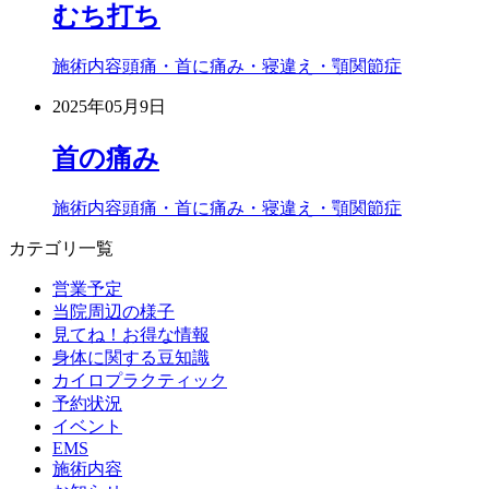
むち打ち
施術内容
頭痛・首に痛み・寝違え・顎関節症
2025年05月9日
首の痛み
施術内容
頭痛・首に痛み・寝違え・顎関節症
カテゴリ一覧
営業予定
当院周辺の様子
見てね！お得な情報
身体に関する豆知識
カイロプラクティック
予約状況
イベント
EMS
施術内容