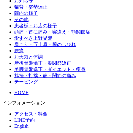
お知らせ
猫背・姿勢矯正
院内の様子
その他
患者様・お店の様子
頭痛・首に痛み・寝違え・顎関節症
愛すべき上野界隈
肩こり・五十肩・腕のしびれ
腰痛
お天気と体調
産後骨盤矯正・股関節矯正
美脚骨盤矯正・ダイエット・痩身
捻挫・打撲・筋・関節の痛み
テーピング
HOME
インフォメーション
アクセス・料金
LINE予約
English