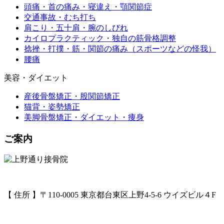
頭痛・首の痛み・寝違え・顎関節症
交通事故・むち打ち
肩こり・五十肩・腕のしびれ
カイロプラクティック・独自の筋骨格調整
捻挫・打撲・筋・関節の痛み（スポーツなどの怪我）
腰痛
美容・ダイエット
産後骨盤矯正・股関節矯正
猫背・姿勢矯正
美脚骨盤矯正・ダイエット・痩身
ご案内
【 住所 】〒110-0005 東京都台東区上野4-5-6 ウイズビル４F