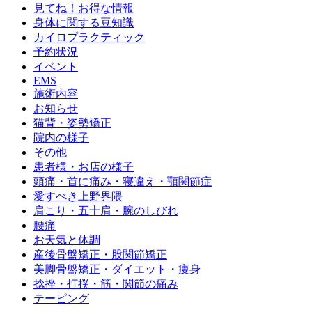
見てね！お得な情報
身体に関する豆知識
カイロプラクティック
予約状況
イベント
EMS
施術内容
お知らせ
猫背・姿勢矯正
院内の様子
その他
患者様・お店の様子
頭痛・首に痛み・寝違え・顎関節症
愛すべき上野界隈
肩こり・五十肩・腕のしびれ
腰痛
お天気と体調
産後骨盤矯正・股関節矯正
美脚骨盤矯正・ダイエット・痩身
捻挫・打撲・筋・関節の痛み
テーピング