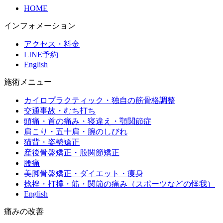
HOME
インフォメーション
アクセス・料金
LINE予約
English
施術メニュー
カイロプラクティック・独自の筋骨格調整
交通事故・むち打ち
頭痛・首の痛み・寝違え・顎関節症
肩こり・五十肩・腕のしびれ
猫背・姿勢矯正
産後骨盤矯正・股関節矯正
腰痛
美脚骨盤矯正・ダイエット・痩身
捻挫・打撲・筋・関節の痛み（スポーツなどの怪我）
English
痛みの改善