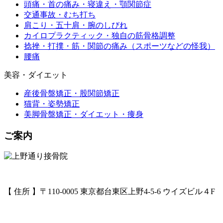
頭痛・首の痛み・寝違え・顎関節症
交通事故・むち打ち
肩こり・五十肩・腕のしびれ
カイロプラクティック・独自の筋骨格調整
捻挫・打撲・筋・関節の痛み（スポーツなどの怪我）
腰痛
美容・ダイエット
産後骨盤矯正・股関節矯正
猫背・姿勢矯正
美脚骨盤矯正・ダイエット・痩身
ご案内
【 住所 】〒110-0005 東京都台東区上野4-5-6 ウイズビル４F