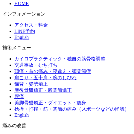
HOME
インフォメーション
アクセス・料金
LINE予約
English
施術メニュー
カイロプラクティック・独自の筋骨格調整
交通事故・むち打ち
頭痛・首の痛み・寝違え・顎関節症
肩こり・五十肩・腕のしびれ
猫背・姿勢矯正
産後骨盤矯正・股関節矯正
腰痛
美脚骨盤矯正・ダイエット・痩身
捻挫・打撲・筋・関節の痛み（スポーツなどの怪我）
English
痛みの改善