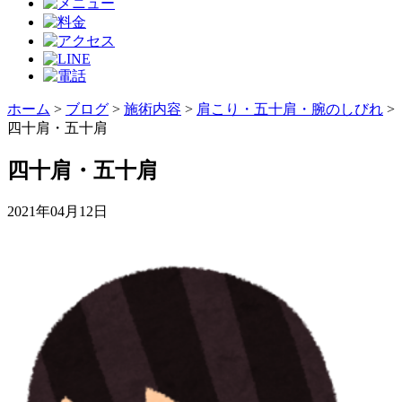
ホーム
>
ブログ
>
施術内容
>
肩こり・五十肩・腕のしびれ
>
四十肩・五十肩
四十肩・五十肩
2021年04月12日