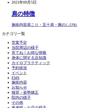
2021年09月5日
肩の特徴
施術内容
肩こり・五十肩・腕のしびれ
カテゴリ一覧
営業予定
当院周辺の様子
見てね！お得な情報
身体に関する豆知識
カイロプラクティック
予約状況
イベント
EMS
施術内容
お知らせ
猫背・姿勢矯正
院内の様子
その他
患者様・お店の様子