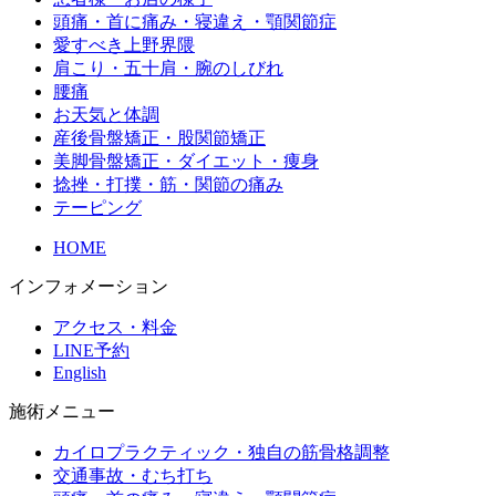
頭痛・首に痛み・寝違え・顎関節症
愛すべき上野界隈
肩こり・五十肩・腕のしびれ
腰痛
お天気と体調
産後骨盤矯正・股関節矯正
美脚骨盤矯正・ダイエット・痩身
捻挫・打撲・筋・関節の痛み
テーピング
HOME
インフォメーション
アクセス・料金
LINE予約
English
施術メニュー
カイロプラクティック・独自の筋骨格調整
交通事故・むち打ち